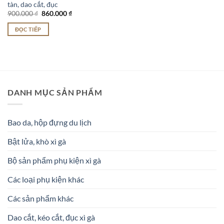
tàn, dao cắt, đục
Giá
Giá
900.000
₫
860.000
₫
gốc
hiện
là:
tại
ĐỌC TIẾP
900.000 ₫.
là:
860.000 ₫.
DANH MỤC SẢN PHẨM
Bao da, hộp đựng du lịch
Bật lửa, khò xì gà
Bộ sản phẩm phụ kiện xì gà
Các loại phụ kiện khác
Các sản phẩm khác
Dao cắt, kéo cắt, đục xì gà