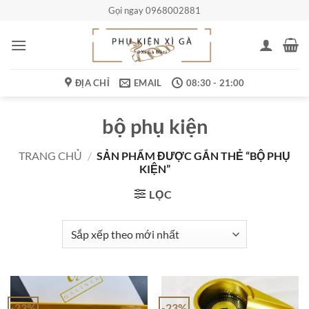
Bỏ
Gọi ngay 0968002881
qua
nội
dung
ĐỊA CHỈ
EMAIL
08:30 - 21:00
bộ phụ kiện
TRANG CHỦ
/
SẢN PHẨM ĐƯỢC GẮN THẺ “BỘ PHỤ
KIỆN”
LỌC
-23%
-23%