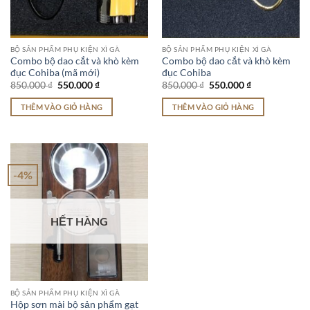
BỘ SẢN PHẨM PHỤ KIỆN XÌ GÀ
BỘ SẢN PHẨM PHỤ KIỆN XÌ GÀ
Combo bộ dao cắt và khò kèm
Combo bộ dao cắt và khò kèm
đục Cohiba (mã mới)
đục Cohiba
Giá
Giá
Giá
Giá
850.000
₫
550.000
₫
850.000
₫
550.000
₫
gốc
hiện
gốc
hiện
là:
tại
là:
tại
THÊM VÀO GIỎ HÀNG
THÊM VÀO GIỎ HÀNG
850.000 ₫.
là:
850.000 ₫.
là:
550.000 ₫.
550.000 ₫.
-4%
HẾT HÀNG
BỘ SẢN PHẨM PHỤ KIỆN XÌ GÀ
Hộp sơn mài bộ sản phẩm gạt