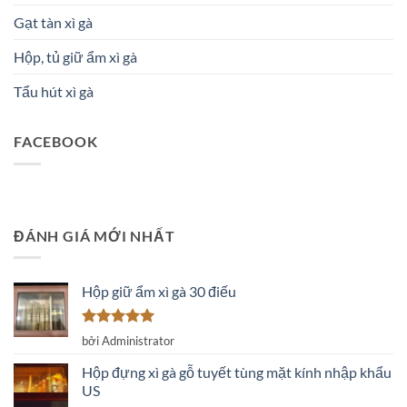
Gạt tàn xì gà
Hộp, tủ giữ ẩm xì gà
Tẩu hút xì gà
FACEBOOK
ĐÁNH GIÁ MỚI NHẤT
Hộp giữ ẩm xì gà 30 điếu
Được xếp
bởi Administrator
hạng
5
5
sao
Hộp đựng xì gà gỗ tuyết tùng mặt kính nhập khẩu
US