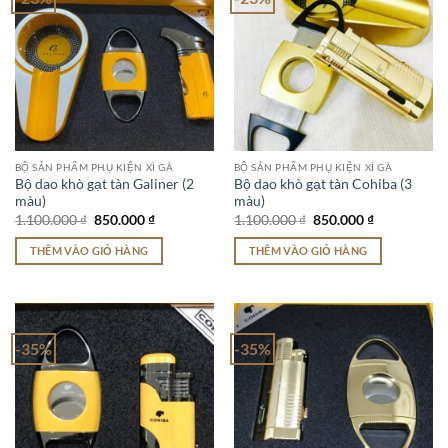
BỘ SẢN PHẨM PHỤ KIỆN XÌ GÀ
BỘ SẢN PHẨM PHỤ KIỆN XÌ GÀ
Bộ dao khò gạt tàn Galiner (2
Bộ dao khò gạt tàn Cohiba (3
màu)
màu)
Giá
Giá
Giá
Giá
1.100.000
₫
850.000
₫
1.100.000
₫
850.000
₫
gốc
hiện
gốc
hiện
là:
tại
là:
tại
THÊM VÀO GIỎ HÀNG
THÊM VÀO GIỎ HÀNG
1.100.000 ₫.
là:
1.100.000 ₫.
là:
850.000 ₫.
850.000 ₫.
-35%
-35%