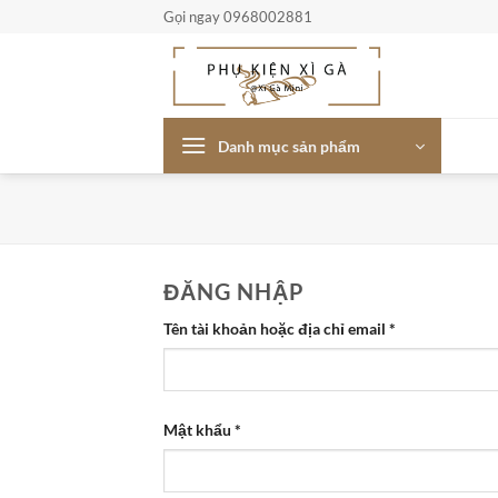
Bỏ
Gọi ngay 0968002881
qua
nội
dung
Danh mục sản phẩm
ĐĂNG NHẬP
Bắt
Tên tài khoản hoặc địa chỉ email
*
buộc
Bắt
Mật khẩu
*
buộc