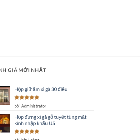
NH GIÁ MỚI NHẤT
Hộp giữ ẩm xì gà 30 điếu
Được xếp
bởi Administrator
hạng
5
5
sao
Hộp đựng xì gà gỗ tuyết tùng mặt
kính nhập khẩu US
Được xếp