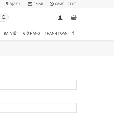
ĐỊA CHỈ
EMAIL
08:30 - 21:00
BÀI VIẾT
GIỎ HÀNG
THANH TOÁN