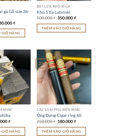
À
BẬT LỬA, KHÒ XÌ GÀ
ì gà Gỗ size 36-
Khò 1 tia Lubinski
Giá
Giá
500.000
₫
350.000
₫
gốc
hiện
iá
Giá
80.000
₫
là:
tại
ốc
hiện
THÊM VÀO GIỎ HÀNG
500.000 ₫.
là:
:
tại
 GIỎ HÀNG
350.000 ₫.
00.000 ₫.
là:
280.000 ₫.
-28%
M KHÁC
CÁC LOẠI PHỤ KIỆN KHÁC
Cohiba
Ống Đựng Cigar ring 60
á
Giá
Giá
Giá
.000
₫
250.000
₫
180.000
₫
c
hiện
gốc
hiện
tại
là:
tại
 GIỎ HÀNG
THÊM VÀO GIỎ HÀNG
000 ₫.
là:
250.000 ₫.
là: