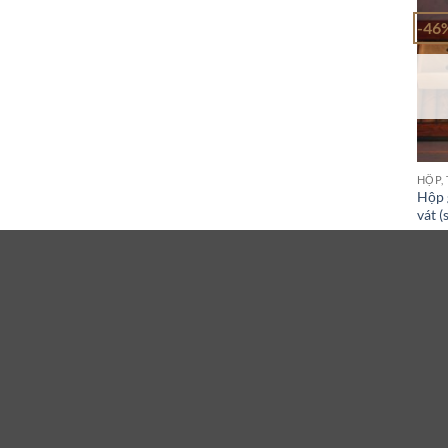
-46
HỘP, 
Hộp 
vát (
2.80
ĐỌ
-29