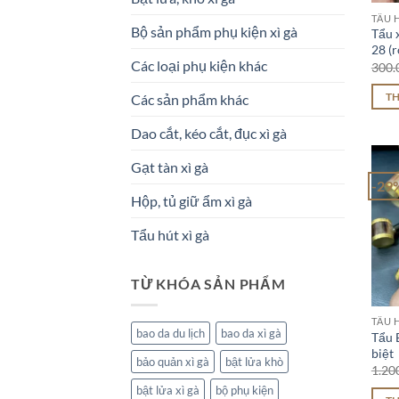
TẨU H
Bộ sản phẩm phụ kiện xì gà
Tẩu x
28 (r
Các loại phụ kiện khác
300.
Các sản phẩm khác
T
Dao cắt, kéo cắt, đục xì gà
Gạt tàn xì gà
-29
Hộp, tủ giữ ẩm xì gà
Tẩu hút xì gà
TỪ KHÓA SẢN PHẨM
TẨU H
bao da du lịch
bao da xì gà
Tẩu 
biệt
bảo quản xì gà
bật lửa khò
1.20
bật lửa xì gà
bộ phụ kiện