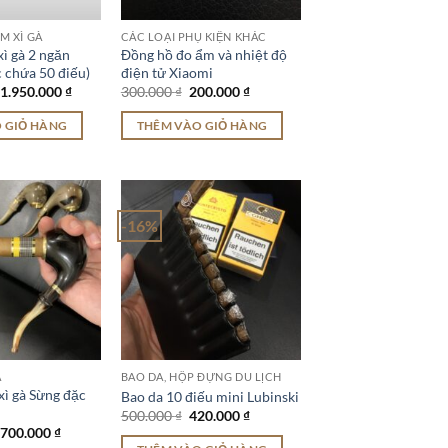
M XÌ GÀ
CÁC LOẠI PHỤ KIỆN KHÁC
ì gà 2 ngăn
Đồng hồ đo ẩm và nhiệt độ
c chứa 50 điếu)
điện tử Xiaomi
Giá
Giá
Giá
Giá
1.950.000
₫
300.000
₫
200.000
₫
gốc
hiện
gốc
hiện
là:
tại
là:
tại
 GIỎ HÀNG
THÊM VÀO GIỎ HÀNG
2.500.000 ₫.
là:
300.000 ₫.
là:
1.950.000 ₫.
200.000 ₫.
-16%
À
BAO DA, HỘP ĐỰNG DU LỊCH
xì gà Sừng đặc
Bao da 10 điếu mini Lubinski
Giá
Giá
500.000
₫
420.000
₫
gốc
hiện
Giá
Giá
700.000
₫
là:
tại
gốc
hiện