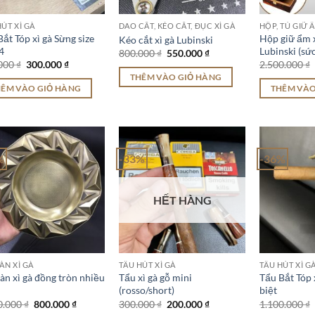
ÚT XÌ GÀ
DAO CẮT, KÉO CẮT, ĐỤC XÌ GÀ
HỘP, TỦ GIỮ Ẩ
ắt Tóp xì gà Sừng size
Hộp giữ ẩm x
Kéo cắt xì gà Lubinski
4
Lubinski (sứ
Giá
Giá
800.000
₫
550.000
₫
gốc
hiện
Giá
Giá
000
₫
300.000
₫
2.500.000
₫
là:
tại
gốc
hiện
THÊM VÀO GIỎ HÀNG
800.000 ₫.
là:
là:
tại
HÊM VÀO GIỎ HÀNG
THÊM VÀO
550.000 ₫.
500.000 ₫.
là:
300.000 ₫.
%
-33%
-36%
HẾT HÀNG
ÀN XÌ GÀ
TẨU HÚT XÌ GÀ
TẨU HÚT XÌ G
àn xì gà đồng tròn nhiều
Tẩu xì gà gỗ mini
Tẩu Bắt Tóp 
(rosso/short)
biệt
Giá
Giá
Giá
Giá
0.000
₫
800.000
₫
300.000
₫
200.000
₫
1.100.000
₫
gốc
hiện
gốc
hiện