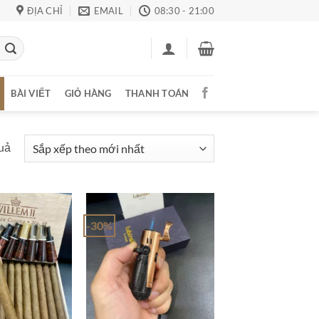
ĐỊA CHỈ
EMAIL
08:30 - 21:00
BÀI VIẾT
GIỎ HÀNG
THANH TOÁN
Đã
quả
sắp
xếp
theo
mới
-30%
nhất