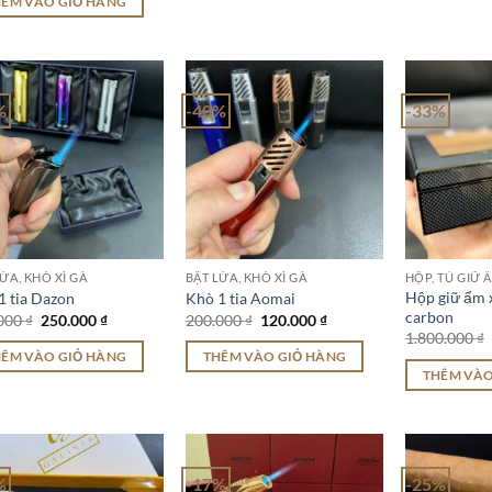
HÊM VÀO GIỎ HÀNG
650.000 ₫.
1.200.000 ₫.
là:
850.000 ₫.
%
-40%
-33%
ỬA, KHÒ XÌ GÀ
BẬT LỬA, KHÒ XÌ GÀ
HỘP, TỦ GIỮ Ẩ
Hộp giữ ẩm x
1 tia Dazon
Khò 1 tia Aomai
carbon
Giá
Giá
Giá
Giá
000
₫
250.000
₫
200.000
₫
120.000
₫
gốc
hiện
gốc
hiện
1.800.000
₫
là:
tại
là:
tại
HÊM VÀO GIỎ HÀNG
THÊM VÀO GIỎ HÀNG
300.000 ₫.
là:
200.000 ₫.
là:
THÊM VÀO
250.000 ₫.
120.000 ₫.
%
-17%
-25%