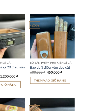
10.000 ₫.
180.000 ₫.
-25%
M XÌ GÀ
BỘ SẢN PHẨM PHỤ KIỆN XÌ GÀ
ì gà 20 điếu vân
Bao da 3 điếu kèm dao cắt
Giá
Giá
600.000
₫
450.000
₫
gốc
hiện
Giá
Giá
1.200.000
₫
là:
tại
gốc
hiện
THÊM VÀO GIỎ HÀNG
600.000 ₫.
là:
là:
tại
 GIỎ HÀNG
450.000 ₫.
1.800.000 ₫.
là:
1.200.000 ₫.
-16%