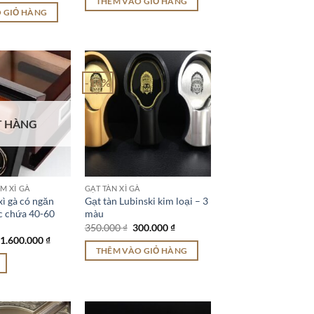
THÊM VÀO GIỎ HÀNG
500.000 ₫.
là:
là:
tại
 GIỎ HÀNG
420.000 ₫.
1.100.000 ₫.
là:
700.000 ₫.
-14%
T HÀNG
M XÌ GÀ
GẠT TÀN XÌ GÀ
ì gà có ngăn
Gạt tàn Lubinski kim loại – 3
c chứa 40-60
màu
Giá
Giá
350.000
₫
300.000
₫
gốc
hiện
Giá
Giá
1.600.000
₫
là:
tại
gốc
hiện
THÊM VÀO GIỎ HÀNG
350.000 ₫.
là:
là:
tại
300.000 ₫.
2.800.000 ₫.
là:
1.600.000 ₫.