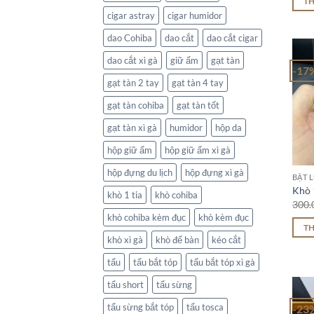
T
cigar astray
cigar humidor
dao Cohiba
dao cắt
dao cắt cigar
dao cắt xì gà
giữ ẩm
gạt tàn
-17
gạt tàn 2 tay
gạt tàn 4 tay
gạt tàn cohiba
gạt tàn tốt
gạt tàn xì gà
humidor
hộp da
hộp giữ ẩm
hộp giữ ẩm xì gà
hộp đựng du lịch
hộp đựng xì gà
BẬT L
Khò 
khò 1 tia
khò cohiba
300.
khò cohiba kèm đục
khò kèm đục
T
khò xì gà
khò để bàn
kéo cắt
tẩu
tẩu bắt tóp
tẩu bắt tóp xì gà
tẩu short
tẩu sừng
tẩu sừng bắt tóp
tẩu tosca
-23