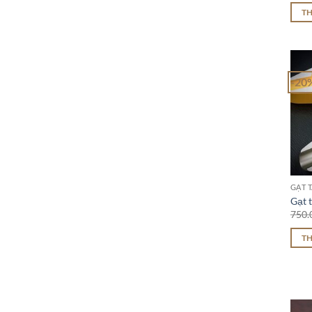
T
-20
GẠT T
Gạt t
750.
T