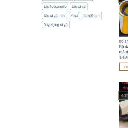
tẩu toscanello
tẩu xì gà
tẩu xì gà mini
xì gà
đồ giữ ẩm
ống đựng xì gà
BỘ S
Bộ da
màu)
1.10
T
-40