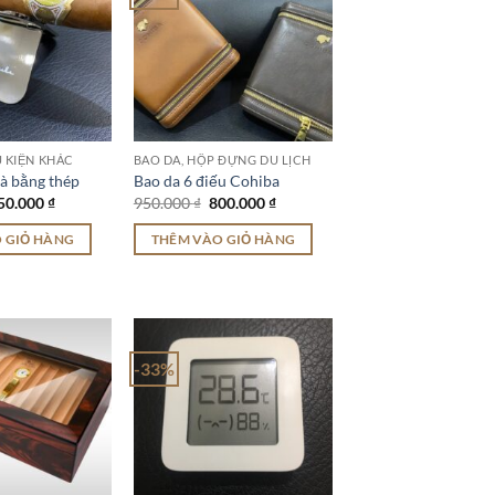
Ụ KIỆN KHÁC
BAO DA, HỘP ĐỰNG DU LỊCH
gà bằng thép
Bao da 6 điếu Cohiba
iá
Giá
Giá
Giá
50.000
₫
950.000
₫
800.000
₫
ốc
hiện
gốc
hiện
:
tại
là:
tại
 GIỎ HÀNG
THÊM VÀO GIỎ HÀNG
00.000 ₫.
là:
950.000 ₫.
là:
150.000 ₫.
800.000 ₫.
-33%