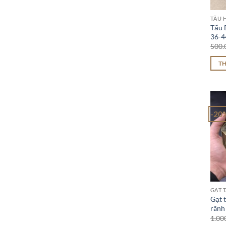
TẨU H
Tẩu B
36-4
500.
T
-20
GẠT T
Gạt t
rãnh
1.00