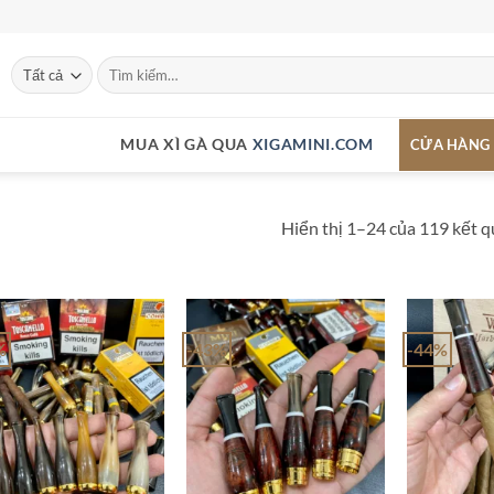
Tìm
kiếm:
MUA XÌ GÀ QUA
XIGAMINI.COM
CỬA HÀNG
Hiển thị 1–24 của 119 kết 
%
-43%
-44%