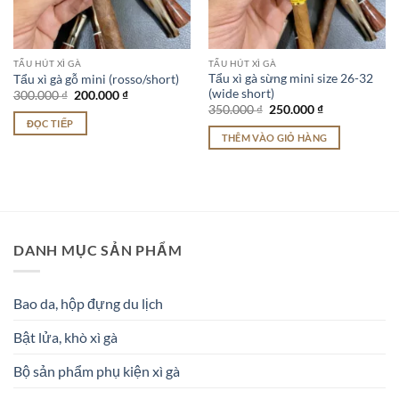
TẨU HÚT XÌ GÀ
TẨU HÚT XÌ GÀ
Tẩu xì gà sừng mini size 26-32
Tẩu xì gà gỗ mini (rosso/short)
(wide short)
Giá
Giá
300.000
₫
200.000
₫
gốc
hiện
Giá
Giá
350.000
₫
250.000
₫
là:
tại
gốc
hiện
ĐỌC TIẾP
300.000 ₫.
là:
là:
tại
THÊM VÀO GIỎ HÀNG
200.000 ₫.
350.000 ₫.
là:
250.000 ₫.
DANH MỤC SẢN PHẨM
Bao da, hộp đựng du lịch
Bật lửa, khò xì gà
Bộ sản phẩm phụ kiện xì gà