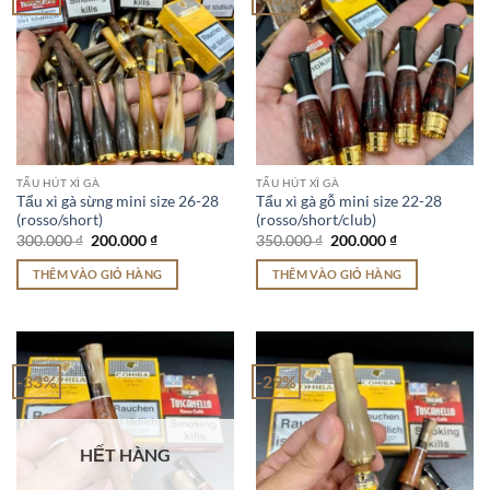
TẨU HÚT XÌ GÀ
TẨU HÚT XÌ GÀ
Tẩu xì gà sừng mini size 26-28
Tẩu xì gà gỗ mini size 22-28
(rosso/short)
(rosso/short/club)
Giá
Giá
Giá
Giá
300.000
₫
200.000
₫
350.000
₫
200.000
₫
gốc
hiện
gốc
hiện
là:
tại
là:
tại
THÊM VÀO GIỎ HÀNG
THÊM VÀO GIỎ HÀNG
300.000 ₫.
là:
350.000 ₫.
là:
200.000 ₫.
200.000 ₫.
-33%
-29%
HẾT HÀNG