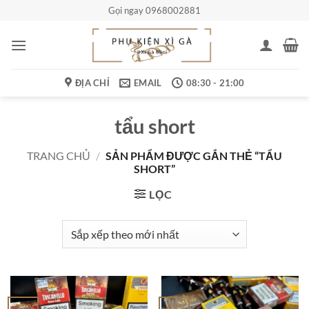
Bỏ
Gọi ngay 0968002881
qua
nội
dung
ĐỊA CHỈ
EMAIL
08:30 - 21:00
tẩu short
TRANG CHỦ
/
SẢN PHẨM ĐƯỢC GẮN THẺ “TẨU
SHORT”
LỌC
-33%
-43%