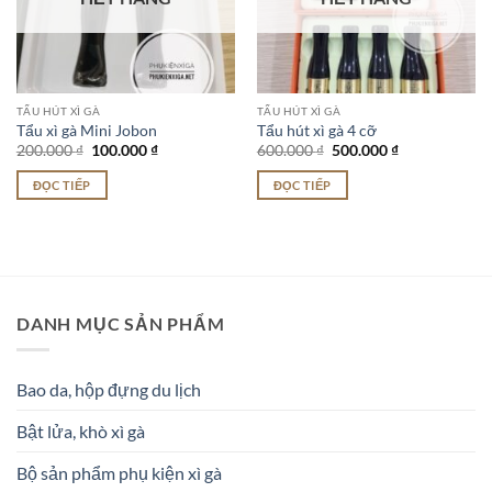
tùy
chọn
có
thể
được
TẨU HÚT XÌ GÀ
TẨU HÚT XÌ GÀ
chọn
Tẩu xì gà Mini Jobon
Tẩu hút xì gà 4 cỡ
trên
Giá
Giá
Giá
Giá
200.000
₫
100.000
₫
600.000
₫
500.000
₫
gốc
hiện
gốc
hiện
trang
là:
tại
là:
tại
ĐỌC TIẾP
ĐỌC TIẾP
200.000 ₫.
là:
600.000 ₫.
là:
sản
100.000 ₫.
500.000 ₫.
phẩm
DANH MỤC SẢN PHẨM
Bao da, hộp đựng du lịch
Bật lửa, khò xì gà
Bộ sản phẩm phụ kiện xì gà