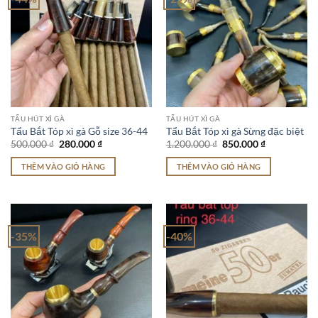
TẨU HÚT XÌ GÀ
TẨU HÚT XÌ GÀ
Tẩu Bắt Tóp xì gà Gỗ size 36-44
Tẩu Bắt Tóp xì gà Sừng đặc biệt
Giá
Giá
Giá
Giá
500.000
₫
280.000
₫
1.200.000
₫
850.000
₫
gốc
hiện
gốc
hiện
là:
tại
là:
tại
THÊM VÀO GIỎ HÀNG
THÊM VÀO GIỎ HÀNG
500.000 ₫.
là:
1.200.000 ₫.
là:
280.000 ₫.
850.000 ₫.
-35%
-40%