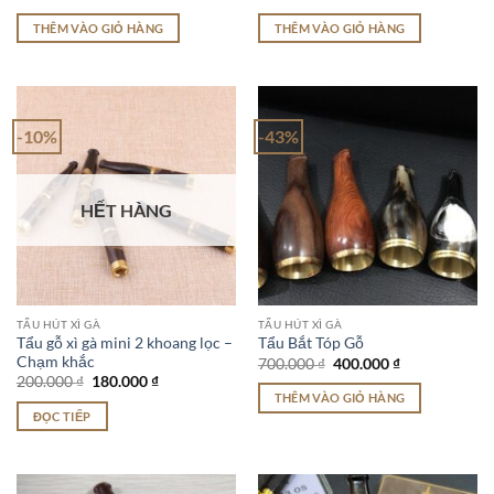
gốc
hiện
gốc
hiện
là:
tại
là:
tại
THÊM VÀO GIỎ HÀNG
THÊM VÀO GIỎ HÀNG
1.100.000 ₫.
là:
800.000 ₫.
là:
700.000 ₫.
500.000 ₫.
-10%
-43%
HẾT HÀNG
TẨU HÚT XÌ GÀ
TẨU HÚT XÌ GÀ
Tẩu gỗ xì gà mini 2 khoang lọc –
Tẩu Bắt Tóp Gỗ
Chạm khắc
Giá
Giá
700.000
₫
400.000
₫
gốc
hiện
Giá
Giá
200.000
₫
180.000
₫
là:
tại
gốc
hiện
THÊM VÀO GIỎ HÀNG
700.000 ₫.
là:
là:
tại
ĐỌC TIẾP
400.000 ₫.
200.000 ₫.
là:
180.000 ₫.