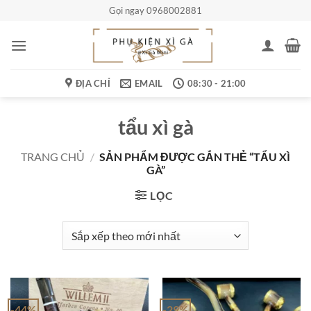
Bỏ
Gọi ngay 0968002881
qua
nội
dung
ĐỊA CHỈ
EMAIL
08:30 - 21:00
tẩu xì gà
TRANG CHỦ
/
SẢN PHẨM ĐƯỢC GẮN THẺ “TẨU XÌ
GÀ”
LỌC
-44%
-29%