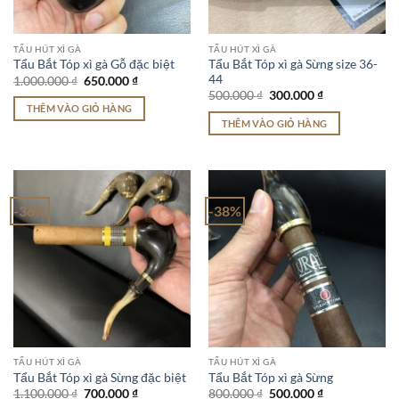
TẨU HÚT XÌ GÀ
TẨU HÚT XÌ GÀ
Tẩu Bắt Tóp xì gà Sừng size 36-
Tẩu Bắt Tóp xì gà Gỗ đặc biệt
44
Giá
Giá
1.000.000
₫
650.000
₫
gốc
hiện
Giá
Giá
500.000
₫
300.000
₫
là:
tại
gốc
hiện
THÊM VÀO GIỎ HÀNG
1.000.000 ₫.
là:
là:
tại
THÊM VÀO GIỎ HÀNG
650.000 ₫.
500.000 ₫.
là:
300.000 ₫.
-36%
-38%
TẨU HÚT XÌ GÀ
TẨU HÚT XÌ GÀ
Tẩu Bắt Tóp xì gà Sừng đặc biệt
Tẩu Bắt Tóp xì gà Sừng
Giá
Giá
Giá
Giá
1.100.000
₫
700.000
₫
800.000
₫
500.000
₫