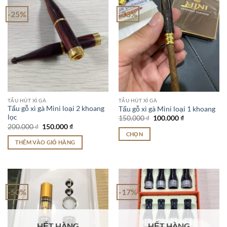
-25%
-33%
TẨU HÚT XÌ GÀ
TẨU HÚT XÌ GÀ
Tẩu gỗ xì gà Mini loại 2 khoang
Tẩu gỗ xì gà Mini loại 1 khoang
lọc
Giá
Giá
150.000
₫
100.000
₫
gốc
hiện
Giá
Giá
200.000
₫
150.000
₫
là:
tại
gốc
hiện
CHỌN
150.000 ₫.
là:
là:
tại
THÊM VÀO GIỎ HÀNG
100.000 ₫.
Sản
200.000 ₫.
là:
150.000 ₫.
phẩm
này
có
nhiều
-50%
-17%
biến
thể.
Các
HẾT HÀNG
HẾT HÀNG