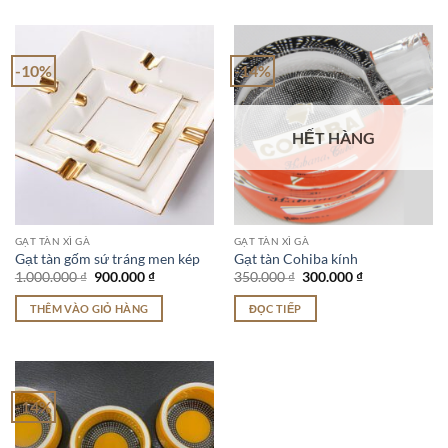
-10%
-14%
HẾT HÀNG
GẠT TÀN XÌ GÀ
GẠT TÀN XÌ GÀ
Gạt tàn gốm sứ tráng men kép
Gạt tàn Cohiba kính
Giá
Giá
Giá
Giá
1.000.000
₫
900.000
₫
350.000
₫
300.000
₫
gốc
hiện
gốc
hiện
là:
tại
là:
tại
THÊM VÀO GIỎ HÀNG
ĐỌC TIẾP
1.000.000 ₫.
là:
350.000 ₫.
là:
900.000 ₫.
300.000 ₫.
-14%