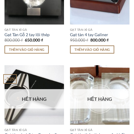
GẠT TÀN XÌ GÀ
GẠT TÀN XÌ GÀ
Gạt Tàn Gỗ 2 tay lõi thép
Gạt tàn 4 tay Galiner
Giá
Giá
Giá
Giá
800.000
₫
650.000
₫
950.000
₫
800.000
₫
gốc
hiện
gốc
hiện
là:
tại
là:
tại
THÊM VÀO GIỎ HÀNG
THÊM VÀO GIỎ HÀNG
800.000 ₫.
là:
950.000 ₫.
là:
650.000 ₫.
800.000 ₫.
-33%
HẾT HÀNG
HẾT HÀNG
GẠT TÀN XÌ GÀ
GẠT TÀN XÌ GÀ