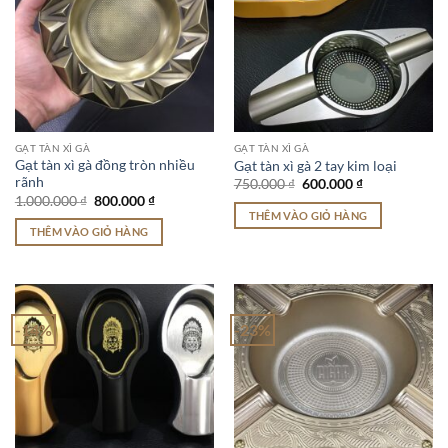
GẠT TÀN XÌ GÀ
GẠT TÀN XÌ GÀ
Gạt tàn xì gà đồng tròn nhiều
Gạt tàn xì gà 2 tay kim loại
rãnh
Giá
Giá
750.000
₫
600.000
₫
gốc
hiện
Giá
Giá
1.000.000
₫
800.000
₫
là:
tại
gốc
hiện
THÊM VÀO GIỎ HÀNG
750.000 ₫.
là:
là:
tại
THÊM VÀO GIỎ HÀNG
600.000 ₫.
1.000.000 ₫.
là:
800.000 ₫.
-14%
-23%