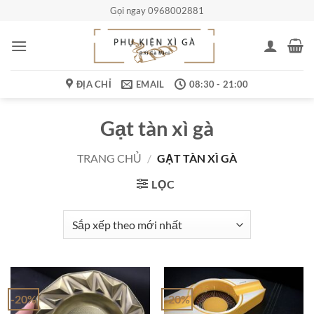
Bỏ
Gọi ngay 0968002881
qua
nội
dung
ĐỊA CHỈ
EMAIL
08:30 - 21:00
Gạt tàn xì gà
TRANG CHỦ
/
GẠT TÀN XÌ GÀ
LỌC
-20%
-20%