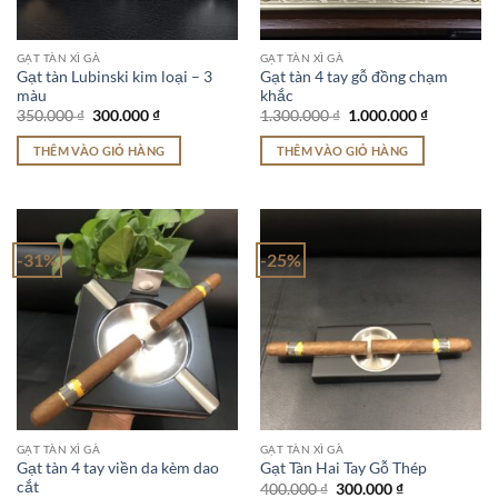
GẠT TÀN XÌ GÀ
GẠT TÀN XÌ GÀ
Gạt tàn Lubinski kim loại – 3
Gạt tàn 4 tay gỗ đồng chạm
màu
khắc
Giá
Giá
Giá
Giá
350.000
₫
300.000
₫
1.300.000
₫
1.000.000
₫
gốc
hiện
gốc
hiện
là:
tại
là:
tại
THÊM VÀO GIỎ HÀNG
THÊM VÀO GIỎ HÀNG
350.000 ₫.
là:
1.300.000 ₫.
là:
300.000 ₫.
1.000.000 
-31%
-25%
GẠT TÀN XÌ GÀ
GẠT TÀN XÌ GÀ
Gạt tàn 4 tay viền da kèm dao
Gạt Tàn Hai Tay Gỗ Thép
cắt
Giá
Giá
400.000
₫
300.000
₫