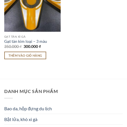
GẠT TÀN XÌ GÀ
Gạt tàn kim loại – 3 màu
Giá
Giá
350.000
₫
300.000
₫
gốc
hiện
là:
tại
THÊM VÀO GIỎ HÀNG
350.000 ₫.
là:
300.000 ₫.
DANH MỤC SẢN PHẨM
Bao da, hộp đựng du lịch
Bật lửa, khò xì gà