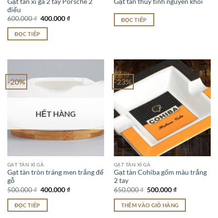
Gạt tàn xì gà 2 tay Porsche 2
Gạt tàn thủy tinh nguyên khối
điếu
Giá
Giá
600.000
₫
400.000
₫
ĐỌC TIẾP
gốc
hiện
là:
tại
ĐỌC TIẾP
600.000 ₫.
là:
400.000 ₫.
-20%
-23%
HẾT HÀNG
GẠT TÀN XÌ GÀ
GẠT TÀN XÌ GÀ
Gạt tàn tròn tráng men trắng đế
Gạt tàn Cohiba gốm màu trắng
gỗ
2 tay
Giá
Giá
Giá
Giá
500.000
₫
400.000
₫
650.000
₫
500.000
₫
gốc
hiện
gốc
hiện
là:
tại
là:
tại
ĐỌC TIẾP
THÊM VÀO GIỎ HÀNG
500.000 ₫.
là:
650.000 ₫.
là:
400.000 ₫.
500.000 ₫.