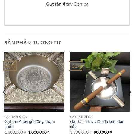
Gạt tàn 4 tay Cohiba
SẢN PHẨM TƯƠNG TỰ
-23%
-31%
GẠT TÀN XÌ GÀ
GẠT TÀN XÌ GÀ
Gạt tàn 4 tay gỗ đồng chạm
Gạt tàn 4 tay viền da kèm dao
khắc
cắt
Giá
Giá
Giá
Giá
1.300.000
₫
1.000.000
₫
1.300.000
₫
900.000
₫