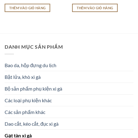
gốc
hiện
gốc
hiện
là:
tại
là:
tại
THÊM VÀO GIỎ HÀNG
THÊM VÀO GIỎ HÀNG
1.300.000 ₫.
là:
1.300.000 ₫.
là:
1.000.000 ₫.
900.000 ₫.
DANH MỤC SẢN PHẨM
Bao da, hộp đựng du lịch
Bật lửa, khò xì gà
Bộ sản phẩm phụ kiện xì gà
Các loại phụ kiện khác
Các sản phẩm khác
Dao cắt, kéo cắt, đục xì gà
Gạt tàn xì gà