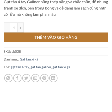
Gạt tàn 4 tay Galiner bằng thép nặng và chắc chắn, đế nhung
là:
tại
tránh xê dịch, bên trong bóng và dễ dàng làm sạch cũng như
950.000 ₫.
là:
cọ rửa mà không làm phai màu
800.000 ₫.
Gạt tàn 4 tay Galiner số lượng
THÊM VÀO GIỎ HÀNG
SKU:
pk038
Danh mục:
Gạt tàn xì gà
Thẻ:
gạt tàn 4 tay
,
gạt tàn galiner
,
gạt tàn xì gà