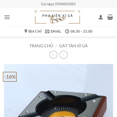
Bỏ
Gọi ngay 0968002881
qua
nội
dung
ĐỊA CHỈ
EMAIL
08:30 - 21:00
TRANG CHỦ
/
GẠT TÀN XÌ GÀ
-16%