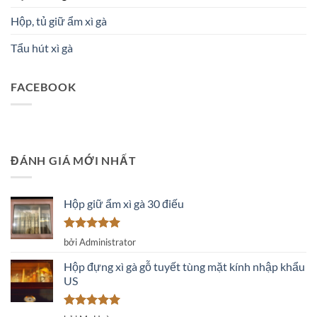
Hộp, tủ giữ ẩm xì gà
Tẩu hút xì gà
FACEBOOK
ĐÁNH GIÁ MỚI NHẤT
Hộp giữ ẩm xì gà 30 điếu
Được xếp
bởi Administrator
hạng
5
5
sao
Hộp đựng xì gà gỗ tuyết tùng mặt kính nhập khẩu
US
Được xếp