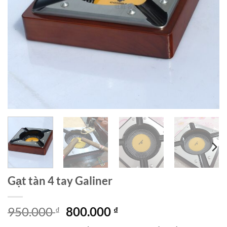
Gạt tàn 4 tay Galiner
Giá
Giá
950.000
800.000
₫
₫
gốc
hiện