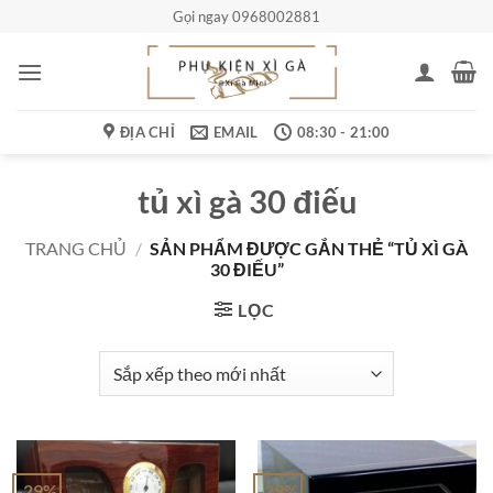
Bỏ
Gọi ngay 0968002881
qua
nội
dung
ĐỊA CHỈ
EMAIL
08:30 - 21:00
tủ xì gà 30 điếu
TRANG CHỦ
/
SẢN PHẨM ĐƯỢC GẮN THẺ “TỦ XÌ GÀ
30 ĐIẾU”
LỌC
-29%
-29%