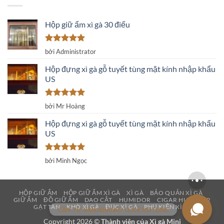
Hộp giữ ẩm xì gà 30 điếu
Được xếp
bởi Administrator
hạng
5
5
sao
Hộp đựng xì gà gỗ tuyết tùng mặt kính nhập khẩu
US
Được xếp
bởi Mr Hoàng
hạng
5
5
sao
Hộp đựng xì gà gỗ tuyết tùng mặt kính nhập khẩu
US
Được xếp
bởi Minh Ngọc
hạng
5
5
sao
HỘP GIỮ ẨM
HỘP GIỮ ẨM XÌ GÀ
XÌ GÀ
BẢO QUẢN XÌ GÀ
GIỮ ẨM
ĐỒ GIỮ ẨM
DAO CẮT
HUMIDOR
CIGAR HUMIDOR
GẠT TÀN
KHÒ XÌ GÀ
ĐỤC XÌ GÀ
PHỤ KIỆN XÌ GÀ
CẦN TƯ VẤN NHANH? CLICK HOTLINE
Copyright 2026 ©
Thành viên của
Xì gà Mini