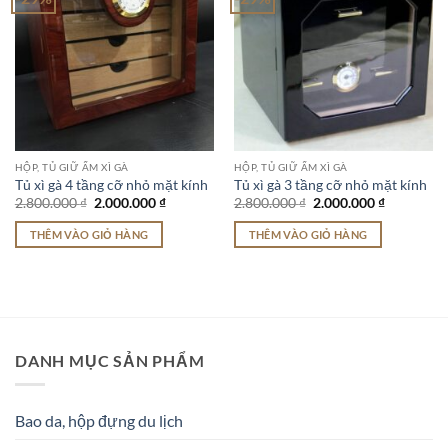
HỘP, TỦ GIỮ ẨM XÌ GÀ
HỘP, TỦ GIỮ ẨM XÌ GÀ
Tủ xì gà 4 tầng cỡ nhỏ mặt kính
Tủ xì gà 3 tầng cỡ nhỏ mặt kính
Giá
Giá
Giá
Giá
2.800.000
₫
2.000.000
₫
2.800.000
₫
2.000.000
₫
gốc
hiện
gốc
hiện
là:
tại
là:
tại
THÊM VÀO GIỎ HÀNG
THÊM VÀO GIỎ HÀNG
2.800.000 ₫.
là:
2.800.000 ₫.
là:
2.000.000 ₫.
2.000.000 
DANH MỤC SẢN PHẨM
Bao da, hộp đựng du lịch