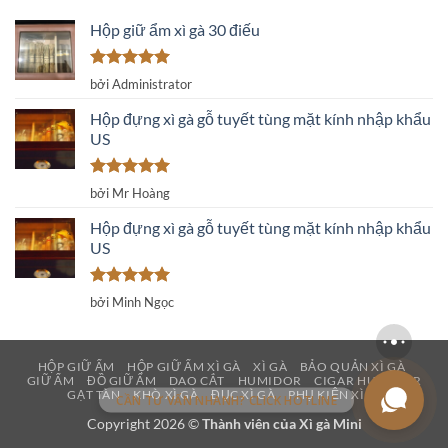
Hộp giữ ẩm xì gà 30 điếu
Được xếp
bởi Administrator
hạng
5
5
sao
Hộp đựng xì gà gỗ tuyết tùng mặt kính nhập khẩu
US
Được xếp
bởi Mr Hoàng
hạng
5
5
sao
Hộp đựng xì gà gỗ tuyết tùng mặt kính nhập khẩu
US
Được xếp
bởi Minh Ngọc
hạng
5
5
sao
HỘP GIỮ ẨM
HỘP GIỮ ẨM XÌ GÀ
XÌ GÀ
BẢO QUẢN XÌ GÀ
GIỮ ẨM
ĐỒ GIỮ ẨM
DAO CẮT
HUMIDOR
CIGAR HUMIDOR
GẠT TÀN
KHÒ XÌ GÀ
ĐỤC XÌ GÀ
PHỤ KIỆN XÌ GÀ
CẦN TƯ VẤN NHANH? CLICK HOTLINE
Copyright 2026 ©
Thành viên của
Xì gà Mini