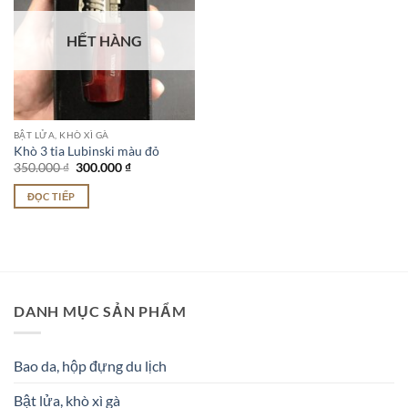
HẾT HÀNG
BẬT LỬA, KHÒ XÌ GÀ
Khò 3 tia Lubinski màu đỏ
Giá
Giá
350.000
₫
300.000
₫
gốc
hiện
là:
tại
ĐỌC TIẾP
350.000 ₫.
là:
300.000 ₫.
DANH MỤC SẢN PHẨM
Bao da, hộp đựng du lịch
Bật lửa, khò xì gà