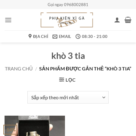
Bỏ
Gọi ngay 0968002881
qua
nội
dung
ĐỊA CHỈ
EMAIL
08:30 - 21:00
khò 3 tia
TRANG CHỦ
/
SẢN PHẨM ĐƯỢC GẮN THẺ “KHÒ 3 TIA”
LỌC
-14%