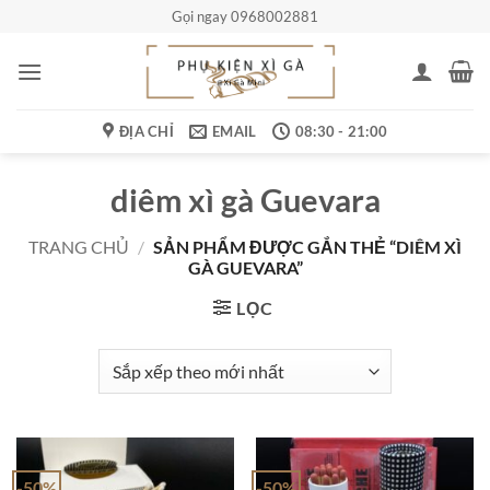
Bỏ
Gọi ngay 0968002881
qua
nội
dung
ĐỊA CHỈ
EMAIL
08:30 - 21:00
diêm xì gà Guevara
TRANG CHỦ
/
SẢN PHẨM ĐƯỢC GẮN THẺ “DIÊM XÌ
GÀ GUEVARA”
LỌC
-50%
-50%