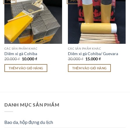
CÁC SẢN PHẨM KHÁC
CÁC SẢN PHẨM KHÁC
Diêm xì gà Cohiba
Diêm xì gà Cohiba/ Guevara
Giá
Giá
Giá
Giá
20.000
₫
10.000
₫
30.000
₫
15.000
₫
gốc
hiện
gốc
hiện
là:
tại
là:
tại
THÊM VÀO GIỎ HÀNG
THÊM VÀO GIỎ HÀNG
20.000 ₫.
là:
30.000 ₫.
là:
10.000 ₫.
15.000 ₫.
DANH MỤC SẢN PHẨM
Bao da, hộp đựng du lịch