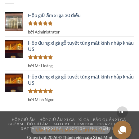
Hộp giữ ẩm xì gà 30 điếu
Được xếp
bởi Administrator
hạng
5
5
sao
Hộp đựng xì gà gỗ tuyết tùng mặt kính nhập khẩu
US
Được xếp
bởi Mr Hoàng
hạng
5
5
sao
Hộp đựng xì gà gỗ tuyết tùng mặt kính nhập khẩu
US
Được xếp
bởi Minh Ngọc
hạng
5
5
sao
HỘP GIỮ ẨM
HỘP GIỮ ẨM XÌ GÀ
XÌ GÀ
BẢO QUẢN XÌ GÀ
GIỮ ẨM
ĐỒ GIỮ ẨM
DAO CẮT
HUMIDOR
CIGAR HUMIDOR
GẠT TÀN
KHÒ XÌ GÀ
ĐỤC XÌ GÀ
PHỤ KIỆN XÌ GÀ
CẦN TƯ VẤN NHANH? CLICK HOTLINE
Copyright 2026 ©
Thành viên của
Xì gà Mini