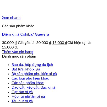
Xem nhanh
Các sản phẩm khác
Diêm xì gà Cohiba/ Guevara
30.000
₫
Giá gốc là: 30.000 ₫.
15.000
₫
Giá hiện tại là:
15.000 ₫.
Thêm vào giỏ hàng
Danh mục sản phẩm
Bao da, hộp đựng du lịch
Bật lửa, khò xì gà
Bộ sản phẩm phụ kiện xì gà
Các loại phụ kiện khác
Các sản phẩm khác
Dao cắt, kéo cắt, đục xì gà
Gạt tàn xì gà
Hộp, tủ giữ ẩm xì gà
Tẩu hút xì gà