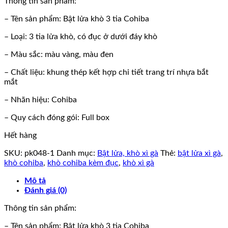
Thông tin sản phẩm:
– Tên sản phẩm: Bật lửa khò 3 tia Cohiba
– Loại: 3 tia lửa khò, có đục ở dưới đáy khò
– Màu sắc: màu vàng, màu đen
– Chất liệu: khung thép kết hợp chi tiết trang trí nhựa bắt
mắt
– Nhãn hiệu: Cohiba
– Quy cách đóng gói: Full box
Hết hàng
SKU:
pk048-1
Danh mục:
Bật lửa, khò xì gà
Thẻ:
bật lửa xì gà
,
khò cohiba
,
khò cohiba kèm đục
,
khò xì gà
Mô tả
Đánh giá (0)
Thông tin sản phẩm:
– Tên sản phẩm: Bật lửa khò 3 tia Cohiba