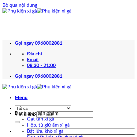
Bỏ qua nội dung
Gọi ngay 0968002881
Địa chỉ
Email
08:30 - 21:00
Gọi ngay 0968002881
Menu
Danh mục sản phẩm
Tìm kiếm:
Gạt tàn xì gà
Hộp, tủ giữ ẩm xì gà
Bật lửa, khò xì gà