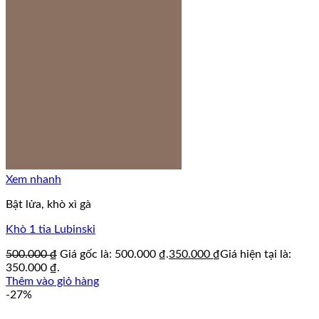
Xem nhanh
Bật lửa, khò xì gà
Khò 1 tia Lubinski
500.000
₫
Giá gốc là: 500.000 ₫.
350.000
₫
Giá hiện tại là:
350.000 ₫.
Thêm vào giỏ hàng
-27%