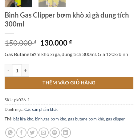
Bình Gas Clipper bơm khò xì gà dung tích
300ml
Giá
Giá
150.000
130.000
₫
₫
gốc
hiện
Gas Butane bơm khò xì gà, dung tích 300ml. Giá 120k/bình
là:
tại
150.000 ₫.
là:
Bình Gas Clipper bơm khò xì gà dung tích 300ml số lượng
130.000 ₫.
THÊM VÀO GIỎ HÀNG
SKU:
pk026-1
Danh mục:
Các sản phẩm khác
Thẻ:
bật lửa khò
,
bình gas bơm khò
,
gas butane bơm khò
,
gas clipper