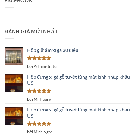
FACEBOOK
ĐÁNH GIÁ MỚI NHẤT
Hộp giữ ẩm xì gà 30 điếu
Được xếp
bởi Administrator
hạng
5
5
sao
Hộp đựng xì gà gỗ tuyết tùng mặt kính nhập khẩu
US
Được xếp
bởi Mr Hoàng
hạng
5
5
sao
Hộp đựng xì gà gỗ tuyết tùng mặt kính nhập khẩu
US
Được xếp
bởi Minh Ngọc