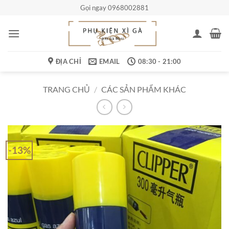
Bỏ
Gọi ngay 0968002881
qua
nội
dung
ĐỊA CHỈ
EMAIL
08:30 - 21:00
TRANG CHỦ
/
CÁC SẢN PHẨM KHÁC
-13%