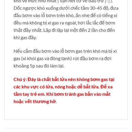
khò về mức nhỏ nhất ( vặn hết cỡ về dấu trừ [-] ).
Dốc ngược khò xuống dưới chếc tầm 30-45 độ, đưa
đầu bơm vào lỗ bơm trên khò, ấn nhẹ để có tiếng xì
đều mà không bị xì gas ra ngoài, hơi lắc lắc để bơm
thật đầy nhất. Lặp đi lặp lại một đến 2 lần cho đến
khi gas đầy.
Nếu cắm đầu bơm vào lỗ bơm gas trên khò mà bị xì
gas (xì khói gas và đông lạnh) rút đầu bơm ra đợi
khoảng 5p sau đó làm lại.
Chú ý: Đây là chất bắt lửa nên không bơm gas tại
các khu vực có lửa, nóng hoặc dễ bắt lửa. Để xa
tầm tay trẻ em. Khi bơm tránh gas bắn vào mắt
hoặc vết thương hở.