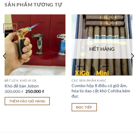
SẢN PHẨM TƯƠNG TỰ
-17%
HẾT HÀNG
BẬT LỬA, KHÒ XÌ GÀ
CÁC SẢN PHẨM KHÁC
Combo hộp 8 điếu có giữ ẩm,
Khò để bàn Jobon
hóa từ dao cắt khò Cohiba kèm
Giá
Giá
300.000
₫
250.000
₫
gốc
hiện
đục
là:
tại
THÊM VÀO GIỎ HÀNG
300.000 ₫.
là:
250.000 ₫.
ĐỌC TIẾP